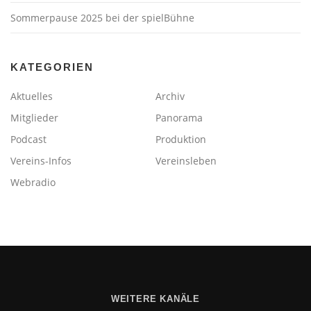
Sommerpause 2025 bei der spielBühne
KATEGORIEN
Aktuelles
Archiv
Mitglieder
Panorama
Podcast
Produktion
Vereins-Infos
Vereinsleben
Webradio
WEITERE KANÄLE