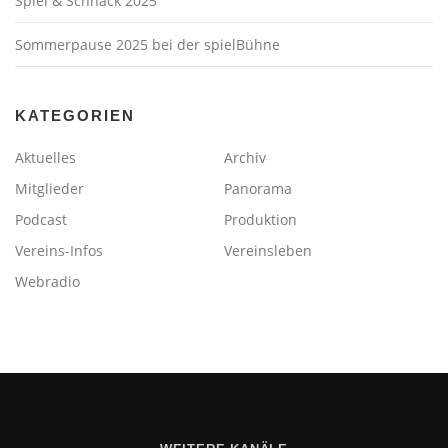
Spiel & Schnack 2025
Sommerpause 2025 bei der spielBühne
KATEGORIEN
Aktuelles
Archiv
Mitglieder
Panorama
Podcast
Produktion
Vereins-Infos
Vereinsleben
Webradio