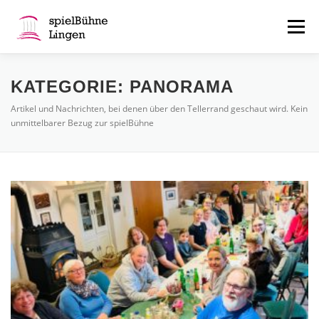
Zum
Inhalt
Menü
springen
ÜBER UNS
SERVICES
AKTUELL
KATEGORIE:
PANORAMA
Artikel und Nachrichten, bei denen über den Tellerrand geschaut wird. Kein
unmittelbarer Bezug zur spielBühne
KONTAKT
MITGLIEDERBEREICH
FAN-SHOP