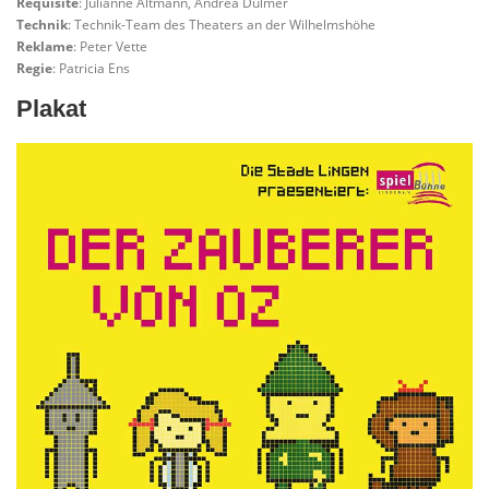
Requisite
: Julianne Altmann, Andrea Dülmer
Technik
: Technik-Team des Theaters an der Wilhelmshöhe
Reklame
: Peter Vette
Regie
: Patricia Ens
Plakat