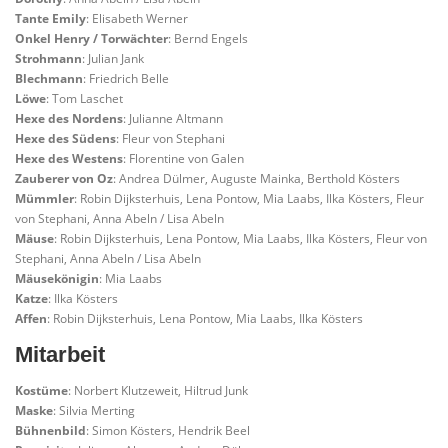
Tante Emily
: Elisabeth Werner
Onkel Henry / Torwächter
: Bernd Engels
Strohmann
: Julian Jank
Blechmann
: Friedrich Belle
Löwe
: Tom Laschet
Hexe des Nordens
: Julianne Altmann
Hexe des Südens
: Fleur von Stephani
Hexe des Westens
: Florentine von Galen
Zauberer von Oz
: Andrea Dülmer, Auguste Mainka, Berthold Kösters
Mümmler
: Robin Dijksterhuis, Lena Pontow, Mia Laabs, Ilka Kösters, Fleur
von Stephani, Anna Abeln / Lisa Abeln
Mäuse
: Robin Dijksterhuis, Lena Pontow, Mia Laabs, Ilka Kösters, Fleur von
Stephani, Anna Abeln / Lisa Abeln
Mäusekönigin
: Mia Laabs
Katze
: Ilka Kösters
Affen
: Robin Dijksterhuis, Lena Pontow, Mia Laabs, Ilka Kösters
Mitarbeit
Kostüme
: Norbert Klutzeweit, Hiltrud Junk
Maske
: Silvia Merting
Bühnenbild
: Simon Kösters, Hendrik Beel