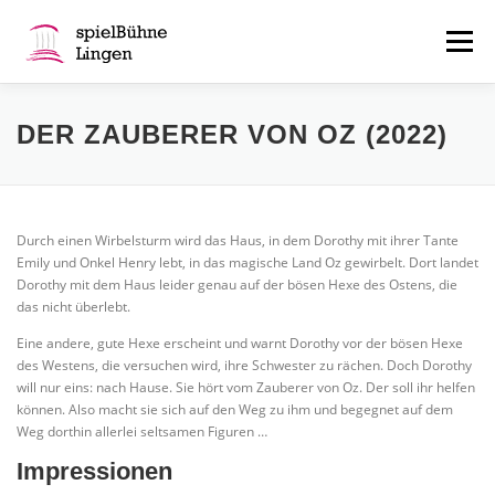
Zum
Inhalt
Menü
springen
ÜBER UNS
SERVICES
AKTUELL
DER ZAUBERER VON OZ (2022)
KONTAKT
MITGLIEDERBEREICH
FAN-SHOP
Durch einen Wirbelsturm wird das Haus, in dem Dorothy mit ihrer Tante
Emily und Onkel Henry lebt, in das magische Land Oz gewirbelt. Dort landet
Dorothy mit dem Haus leider genau auf der bösen Hexe des Ostens, die
das nicht überlebt.
Eine andere, gute Hexe erscheint und warnt Dorothy vor der bösen Hexe
des Westens, die versuchen wird, ihre Schwester zu rächen. Doch Dorothy
will nur eins: nach Hause. Sie hört vom Zauberer von Oz. Der soll ihr helfen
können. Also macht sie sich auf den Weg zu ihm und begegnet auf dem
Weg dorthin allerlei seltsamen Figuren …
Impressionen