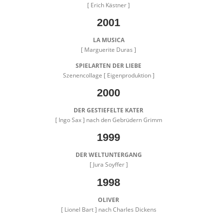
[ Erich Kästner ]
2001
LA MUSICA
[ Marguerite Duras ]
SPIELARTEN DER LIEBE
Szenencollage [ Eigenproduktion ]
2000
DER GESTIEFELTE KATER
[ Ingo Sax ] nach den Gebrüdern Grimm
1999
DER WELTUNTERGANG
[ Jura Soyffer ]
1998
OLIVER
[ Lionel Bart ] nach Charles Dickens