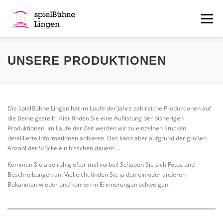
Zum
Inhalt
Menü
springen
ÜBER UNS
SERVICES
AKTUELL
UNSERE PRODUKTIONEN
KONTAKT
MITGLIEDERBEREICH
FAN-SHOP
Die spielBühne Lingen hat im Laufe der Jahre zahlreiche Produktionen auf
die Beine gestellt. Hier finden Sie eine Auflistung der bisherigen
Produktionen. Im Laufe der Zeit werden wir zu einzelnen Stücken
detaillierte Informationen anbieten. Das kann aber aufgrund der großen
Anzahl der Stücke ein bisschen dauern …
Kommen Sie also ruhig öfter mal vorbei! Schauen Sie sich Fotos und
Beschreibungen an. Vielleicht finden Sie ja den ein oder anderen
Bekannten wieder und können in Erinnerungen schwelgen.