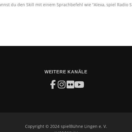
nnst du den Skill mit einem Sprachbefehl wie “Alexa, spiel Radio
WEITERE KANÄLE
Copyright © 2024 spielBühne Lingen e. V.