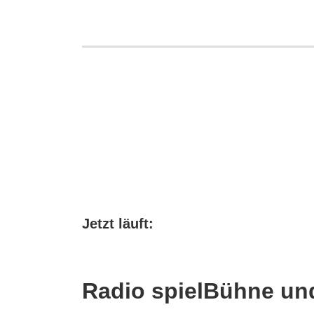
Jetzt läuft:
Radio spielBühne un