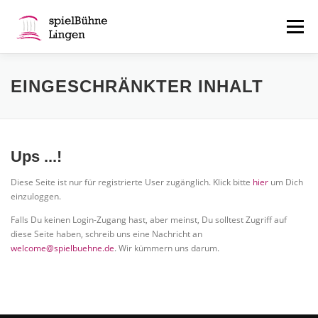
Zum
Inhalt
Menü
springen
ÜBER UNS
SERVICES
AKTUELL
EINGESCHRÄNKTER INHALT
KONTAKT
MITGLIEDERBEREICH
FAN-SHOP
Ups ...!
Diese Seite ist nur für registrierte User zugänglich. Klick bitte
hier
um Dich
einzuloggen.
Falls Du keinen Login-Zugang hast, aber meinst, Du solltest Zugriff auf
diese Seite haben, schreib uns eine Nachricht an
welcome@spielbuehne.de
. Wir kümmern uns darum.